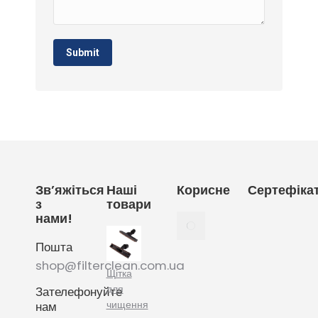
Submit
Зв’яжіться
Наші
Корисне
Сертефіка
з
товари
нами!
Як
вибрати
Пошта
мішки
для
shop@filterclean.com.ua
Щітка
пилососу
для
Зателефонуйте
Karcher
чищення
нам
February