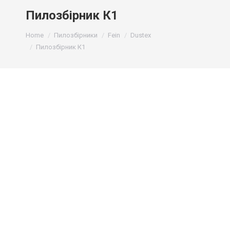
Пилозбірник К1
You are here:
Home
Пилозбірники
Fein
Dustex
Пилозбірник К1