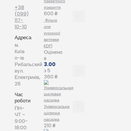
паркетного
4, 2022
+38
покриття
600
₴
Як
(099)
вибрати
117-
Фільтр
мішки
10-10
для
для
кухонної
Адреса
пилососу
витяжки
Phillips
м.
KDF1
January
Київ
Оцінено
20, 2022
п-ів
в
3.00
Рибальский
Все про
з 5
вул.
змінні
360
₴
Електриків,
пилозбірники
26
December
8, 2021
Час
роботи
Пилозбірник
Універсальна
ПН-
багаторазовий
щілинна
ЧТ –
або мішки-
насадка
9:00-
фільтри змінні
210
₴
18:00
– що обрати?