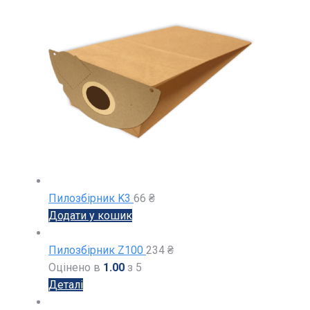
Пилозбірник K3
66
₴
Додати у кошик
Пилозбірник Z100
234
₴
Оцінено в
1.00
з 5
Деталі