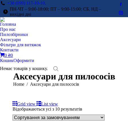
+38 (099) 117-10-10,
Fac
ПН-ЧТ – 9:00-18:00; ПТ – 9:00-15:00; СБ, НД –
pag
вихідні дні
Ins
ope
pag
Головна
in
ope
Про нас
ne
in
Пилозбірники
win
Аксесуари
ne
Фільтри для витяжок
win
Контакти
0
₴
0
Кошик
Оформити
Немає товарів у кошику.
Аксесуари для пилососів
You are here:
Home
Аксесуари для пилососів
Grid view
List view
Відображаються усі з 10 результатів