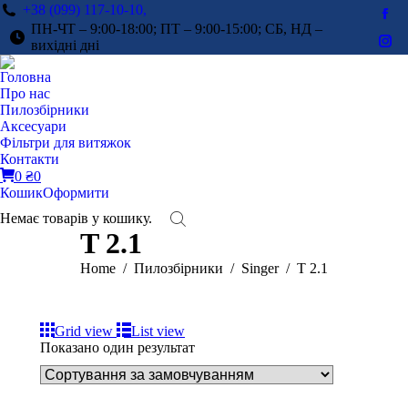
+38 (099) 117-10-10,
Fac
ПН-ЧТ – 9:00-18:00; ПТ – 9:00-15:00; СБ, НД –
pag
вихідні дні
Ins
ope
pag
Головна
in
ope
Про нас
ne
in
Пилозбірники
win
Аксесуари
ne
Фільтри для витяжок
win
Контакти
0
₴
0
Кошик
Оформити
Немає товарів у кошику.
T 2.1
You are here:
Home
Пилозбірники
Singer
T 2.1
Grid view
List view
Показано один результат