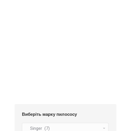
Деталі
Під замовлення
Пилозбірник А130
252
₴
Виберіть марку пилососу