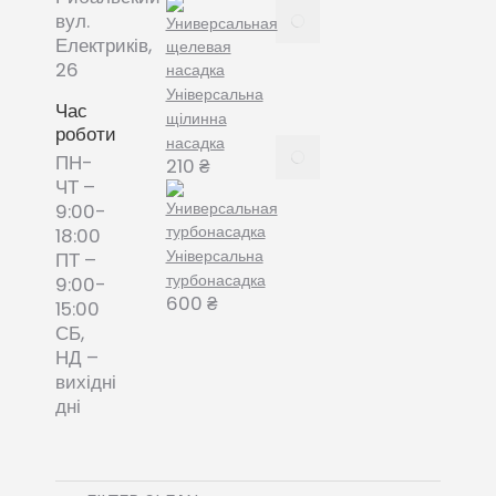
Все про
вул.
змінні
Електриків,
пилозбірники
26
December
Універсальна
8, 2021
Час
щілинна
роботи
насадка
Пилозбірник
ПН-
210
₴
багаторазовий
ЧТ –
або мішки-
9:00-
фільтри змінні
18:00
– що обрати?
Універсальна
ПТ –
December 8,
турбонасадка
9:00-
2021
600
₴
15:00
СБ,
НД –
вихідні
дні