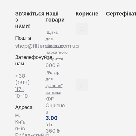
Зв’яжіться
Наші
Корисне
Сертефіка
з
товари
нами!
Як
вибрати
Щітка
Пошта
мішки
для
для
shop@filterclean.com.ua
чищення
пилососу
паркетного
Зателефонуйте
Karcher
покриття
нам
February
600
₴
4, 2022
Фільтр
+38
для
Як
(099)
кухонної
вибрати
117-
витяжки
мішки
10-10
KDF1
для
Оцінено
Адреса
пилососу
в
Phillips
м.
3.00
January
Київ
з 5
20, 2022
п-ів
360
₴
Рибальский