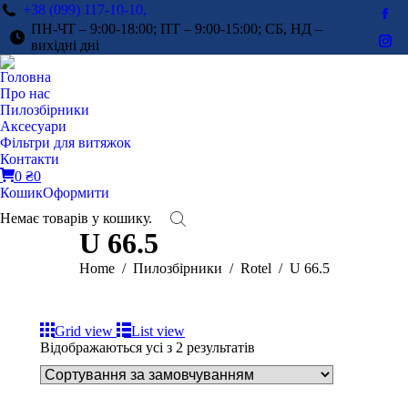
+38 (099) 117-10-10,
Fac
ПН-ЧТ – 9:00-18:00; ПТ – 9:00-15:00; СБ, НД –
pag
вихідні дні
Ins
ope
pag
Головна
in
ope
Про нас
ne
in
Пилозбірники
win
Аксесуари
ne
Фільтри для витяжок
win
Контакти
0
₴
0
Кошик
Оформити
Немає товарів у кошику.
U 66.5
You are here:
Home
Пилозбірники
Rotel
U 66.5
Grid view
List view
Відображаються усі з 2 результатів