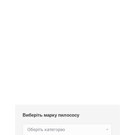
Деталі
Під замовлення
Пилозбірник EIO50m
234
₴
Виберіть марку пилососу