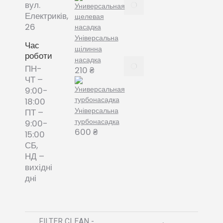
Все про
вул.
змінні
Електриків,
пилозбірники
26
December
Універсальна
8, 2021
Час
щілинна
роботи
насадка
Пилозбірник
ПН-
210
₴
багаторазовий
ЧТ –
або мішки-
9:00-
фільтри змінні
18:00
– що обрати?
Універсальна
ПТ –
December 8,
турбонасадка
9:00-
2021
600
₴
15:00
СБ,
НД –
вихідні
дні
FILTER CLEAN -