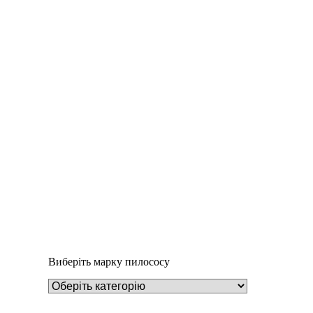
Деталі
Під замовлення
Пилозбірник A126
252
₴
Виберіть марку пилососу