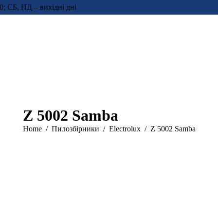
0; СБ, НД – вихідні дні
Z 5002 Samba
You are here:
Home
Пилозбірники
Electrolux
Z 5002 Samba