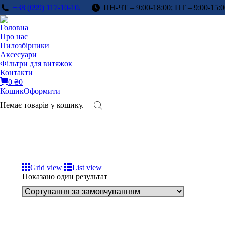
+38 (099) 117-10-10,
ПН-ЧТ – 9:00-18:00; ПТ – 9:00-15:0
Головна
Про нас
Пилозбірники
Аксесуари
Фільтри для витяжок
Контакти
0
₴
0
Кошик
Оформити
Немає товарів у кошику.
Grid view
List view
Показано один результат