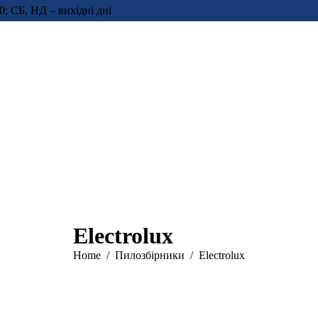
0; СБ, НД – вихідні дні
Electrolux
You are here:
Home
Пилозбірники
Electrolux