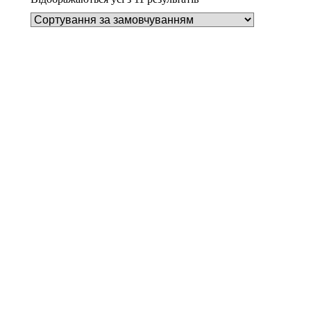
Деталі
Під замовлення
Пилозбірник A126
252
₴