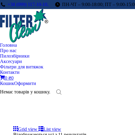
+38 (099) 117-10-10,
ПН-ЧТ – 9:00-18:00; ПТ – 9:00-15:0
Головна
Про нас
Пилозбірники
Аксесуари
Фільтри для витяжок
Контакти
0
₴
0
Кошик
Оформити
Немає товарів у кошику.
Grid view
List view
Відображаються усі з 11 результатів