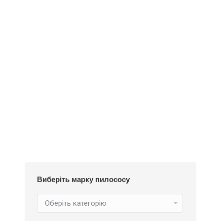
Деталі
Під замовлення
Пилозбірник А130
252
₴
Виберіть марку пилососу