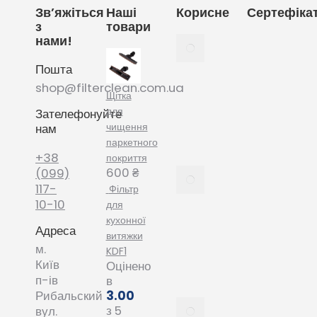
Зв’яжіться
Наші
Корисне
Сертефіка
з
товари
нами!
Як
вибрати
Пошта
мішки
для
shop@filterclean.com.ua
Щітка
пилососу
для
Зателефонуйте
Karcher
чищення
нам
February
паркетного
4, 2022
+38
покриття
600
₴
Як
(099)
вибрати
117-
Фільтр
мішки
10-10
для
для
кухонної
Адреса
пилососу
витяжки
Phillips
м.
KDF1
January
Київ
Оцінено
20, 2022
п-ів
в
3.00
Рибальский
Все про
з 5
вул.