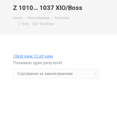
Z 1010… 1037 XIO/Boss
You are here:
Home
Пилозбірники
Electrolux
Z 1010… 1037 XIO/Boss
Grid view
List view
Показано один результат