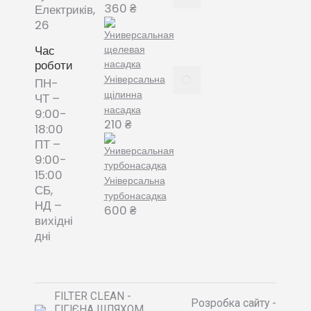
змінні
360
₴
Електриків,
пилозбірники
26
December
8, 2021
Час
роботи
Пилозбірник
Універсальна
ПН-
багаторазовий
щілинна
ЧТ –
або мішки-
насадка
9:00-
фільтри змінні
210
₴
18:00
– що обрати?
ПТ –
December 8,
9:00-
2021
15:00
Універсальна
СБ,
турбонасадка
НД –
600
₴
вихідні
дні
FILTER CLEAN -
Розробка сайту -
ГІГІЄНА ШЛЯХОМ