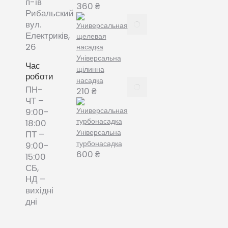
20, 2022
п-ів
360
₴
Рибальский
Все про
вул.
змінні
Електриків,
пилозбірники
26
December
Універсальна
8, 2021
Час
щілинна
роботи
насадка
Пилозбірник
ПН-
210
₴
багаторазовий
ЧТ –
або мішки-
9:00-
фільтри змінні
18:00
– що обрати?
Універсальна
ПТ –
December 8,
турбонасадка
9:00-
2021
600
₴
15:00
СБ,
НД –
вихідні
дні