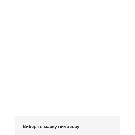
Додати у кошик
Пилозбірник Y8
234
₴
Виберіть марку пилососу