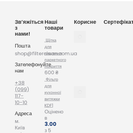
Зв’яжіться
Наші
Корисне
Сертефіка
з
товари
нами!
Як
вибрати
Щітка
Пошта
мішки
для
для
shop@filterclean.com.ua
чищення
пилососу
паркетного
Зателефонуйте
Karcher
покриття
нам
February
600
₴
4, 2022
Фільтр
+38
для
Як
(099)
кухонної
вибрати
117-
витяжки
мішки
10-10
KDF1
для
Оцінено
Адреса
пилососу
в
Phillips
м.
3.00
January
Київ
з 5