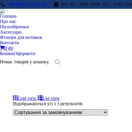
+38 (099) 117-10-10,
ПН-ЧТ – 9:00-18:00; ПТ – 9:00-15:0
Головна
Про нас
Пилозбірники
Аксесуари
Фільтри для витяжок
Контакти
0
₴
0
Кошик
Оформити
Немає товарів у кошику.
Grid view
List view
Відображаються усі з 3 результатів