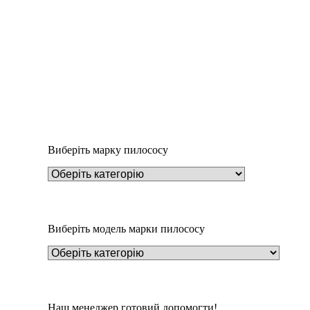
Додати у кошик
Пилозбірник Y8
234
₴
Виберіть марку пилососу
Виберіть модель марки пилососу
Наш менеджер готовий допомогти!