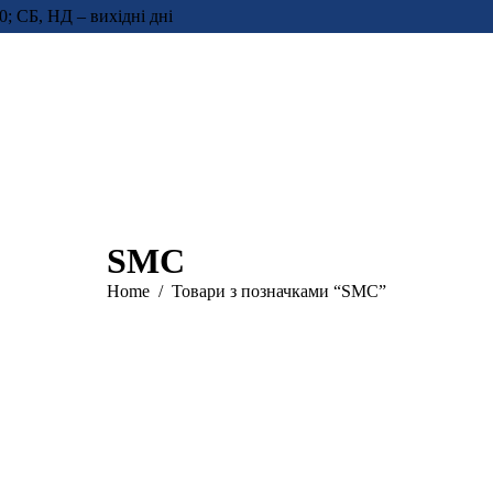
0; СБ, НД – вихідні дні
SMC
You are here:
Home
Товари з позначками “SMC”