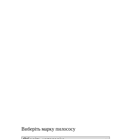
Додати у кошик
Пилозбірник Y8
234
₴
Виберіть марку пилососу