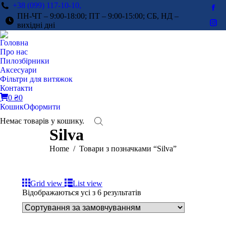
+38 (099) 117-10-10,
Fac
ПН-ЧТ – 9:00-18:00; ПТ – 9:00-15:00; СБ, НД –
pag
вихідні дні
Ins
ope
pag
Головна
in
ope
Про нас
ne
in
Пилозбірники
win
Аксесуари
ne
Фільтри для витяжок
win
Контакти
0
₴
0
Кошик
Оформити
Немає товарів у кошику.
Silva
You are here:
Home
Товари з позначками “Silva”
Grid view
List view
Відображаються усі з 6 результатів