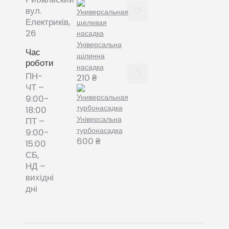
Все про
вул.
змінні
Електриків,
пилозбірники
26
December
Універсальна
8, 2021
Час
щілинна
роботи
насадка
Пилозбірник
ПН-
210
₴
багаторазовий
ЧТ –
або мішки-
9:00-
фільтри змінні
18:00
– що обрати?
Універсальна
ПТ –
December 8,
турбонасадка
9:00-
2021
600
₴
15:00
СБ,
НД –
вихідні
дні