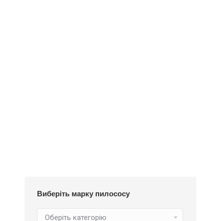
Додати у кошик
Пилозбірник Z100m
240
₴
Виберіть марку пилососу