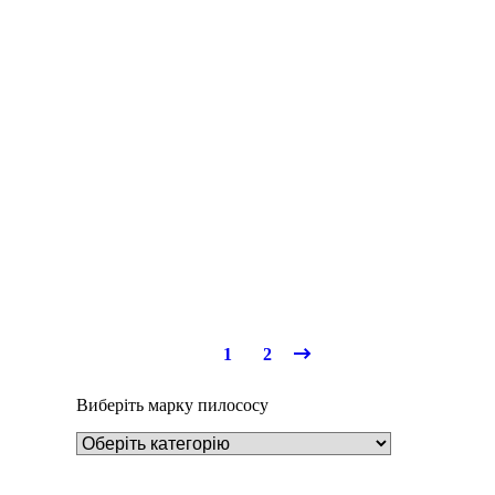
Деталі
Під замовлення
Пилозбірник S2m
270
₴
1
2
Виберіть марку пилососу