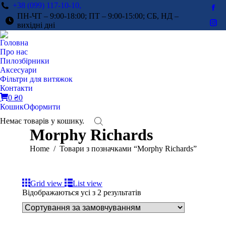
+38 (099) 117-10-10,
Fac
ПН-ЧТ – 9:00-18:00; ПТ – 9:00-15:00; СБ, НД –
pag
вихідні дні
Ins
ope
pag
Головна
in
ope
Про нас
ne
in
Пилозбірники
win
Аксесуари
ne
Фільтри для витяжок
win
Контакти
0
₴
0
Кошик
Оформити
Немає товарів у кошику.
Morphy Richards
You are here:
Home
Товари з позначками “Morphy Richards”
Grid view
List view
Відображаються усі з 2 результатів