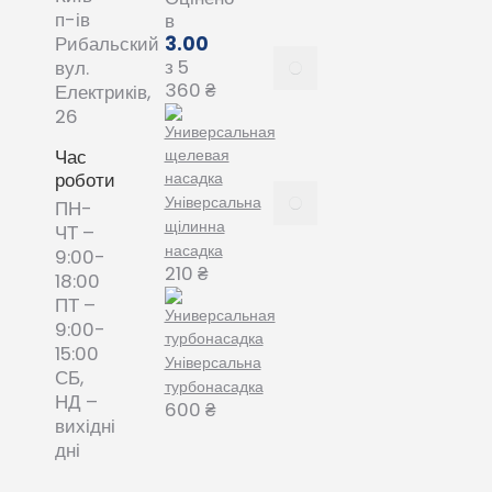
20, 2022
п-ів
в
3.00
Рибальский
Все про
з 5
вул.
змінні
360
₴
Електриків,
пилозбірники
26
December
8, 2021
Час
роботи
Пилозбірник
Універсальна
ПН-
багаторазовий
щілинна
ЧТ –
або мішки-
насадка
9:00-
фільтри змінні
210
₴
18:00
– що обрати?
ПТ –
December 8,
9:00-
2021
15:00
Універсальна
СБ,
турбонасадка
НД –
600
₴
вихідні
дні