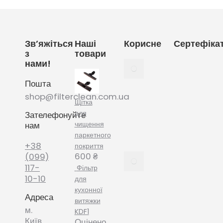
Зв’яжіться
Наші
Корисне
Сертефіка
з
товари
нами!
Як
вибрати
Пошта
мішки
для
shop@filterclean.com.ua
Щітка
пилососу
для
Зателефонуйте
Karcher
чищення
нам
February
паркетного
4, 2022
+38
покриття
600
₴
Як
(099)
вибрати
117-
Фільтр
мішки
10-10
для
для
кухонної
Адреса
пилососу
витяжки
Phillips
м.
KDF1
January
Київ
Оцінено