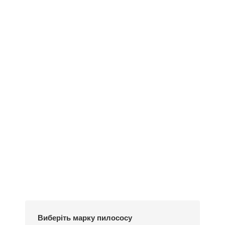
Деталі
Під замовлення
Пилозбірник А130
252
₴
Виберіть марку пилососу