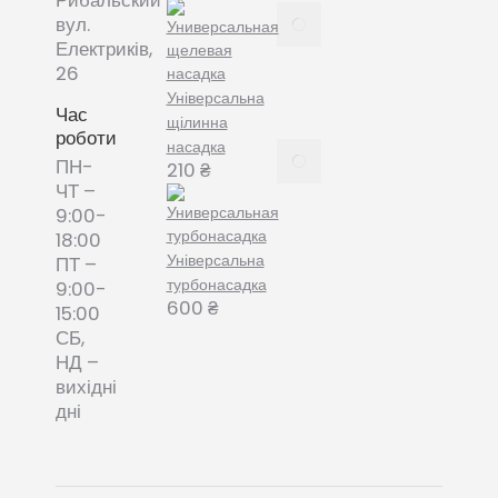
Рибальский
Все про
вул.
змінні
Електриків,
пилозбірники
26
December
Універсальна
8, 2021
Час
щілинна
роботи
насадка
Пилозбірник
ПН-
210
₴
багаторазовий
ЧТ –
або мішки-
9:00-
фільтри змінні
18:00
– що обрати?
Універсальна
ПТ –
December 8,
турбонасадка
9:00-
2021
600
₴
15:00
СБ,
НД –
вихідні
дні