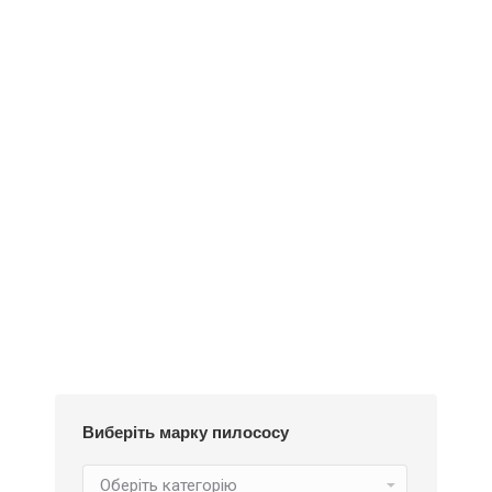
Додати у кошик
Пилозбірник Y18m
252
₴
Виберіть марку пилососу