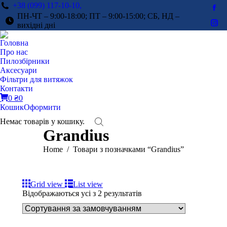
+38 (099) 117-10-10,
Fac
ПН-ЧТ – 9:00-18:00; ПТ – 9:00-15:00; СБ, НД –
pag
вихідні дні
Ins
ope
pag
Головна
in
ope
Про нас
ne
in
Пилозбірники
win
Аксесуари
ne
Фільтри для витяжок
win
Контакти
0
₴
0
Кошик
Оформити
Немає товарів у кошику.
Grandius
You are here:
Home
Товари з позначками “Grandius”
Grid view
List view
Відображаються усі з 2 результатів