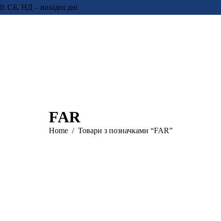
0; СБ, НД – вихідні дні
FAR
You are here:
Home
Товари з позначками “FAR”