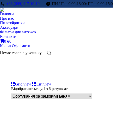
+38 (099) 117-10-10,
ПН-ЧТ – 9:00-18:00; ПТ – 9:00-15:0
Головна
Про нас
Пилозбірники
Аксесуари
Фільтри для витяжок
Контакти
0
₴
0
Кошик
Оформити
Немає товарів у кошику.
Grid view
List view
Відображаються усі з 6 результатів