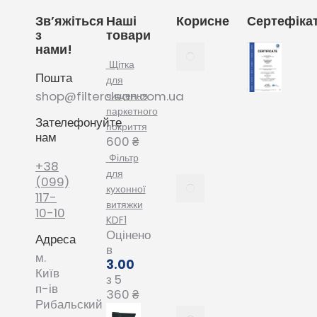
Зв’яжіться
Наші
Корисне
Сертефіка
з
товари
нами!
Як
вибрати
Щітка
Пошта
мішки
для
для
shop@filterclean.com.ua
чищення
пилососу
паркетного
Зателефонуйте
Karcher
покриття
нам
February
600
₴
4, 2022
Фільтр
+38
для
Як
(099)
кухонної
вибрати
117-
витяжки
мішки
10-10
KDF1
для
Оцінено
Адреса
пилососу
в
Phillips
м.
3.00
January
Київ
з 5
20, 2022
п-ів
360
₴
Рибальский
Все про