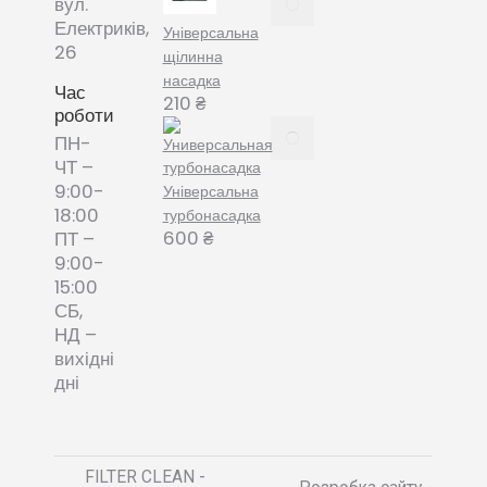
вул.
змінні
Електриків,
Універсальна
пилозбірники
26
щілинна
December
насадка
8, 2021
Час
210
₴
роботи
Пилозбірник
ПН-
багаторазовий
ЧТ –
або мішки-
9:00-
Універсальна
фільтри змінні
18:00
турбонасадка
– що обрати?
600
₴
ПТ –
December 8,
9:00-
2021
15:00
СБ,
НД –
вихідні
дні
FILTER CLEAN -