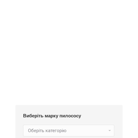
Додати у кошик
Пилозбірник Y18m
252
₴
Виберіть марку пилососу