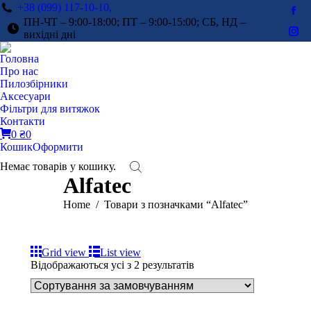
+38 (099) 117-10-10,
Fac
ПН-ЧТ – 9:00-18:00; ПТ – 9:00-15:00; СБ, НД –
pag
вихідні дні
Ins
ope
pag
Головна
in
ope
Про нас
ne
in
Пилозбірники
win
Аксесуари
ne
Фільтри для витяжок
win
Контакти
0
₴
0
Кошик
Оформити
Немає товарів у кошику.
Alfatec
You are here:
Home
Товари з позначками “Alfatec”
Grid view
List view
Відображаються усі з 2 результатів