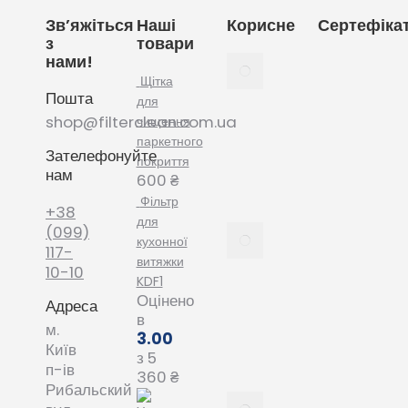
Зв’яжіться
Наші
Корисне
Сертефіка
з
товари
нами!
Як
вибрати
Щітка
Пошта
мішки
для
для
shop@filterclean.com.ua
чищення
пилососу
паркетного
Зателефонуйте
Karcher
покриття
нам
February
600
₴
4, 2022
Фільтр
+38
для
Як
(099)
кухонної
вибрати
117-
витяжки
мішки
10-10
KDF1
для
Оцінено
Адреса
пилососу
в
Phillips
м.
3.00
January
Київ
з 5
20, 2022
п-ів
360
₴
Рибальский
Все про