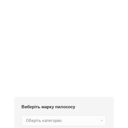
Деталі
Під замовлення
Пилозбірник А130
252
₴
Виберіть марку пилососу