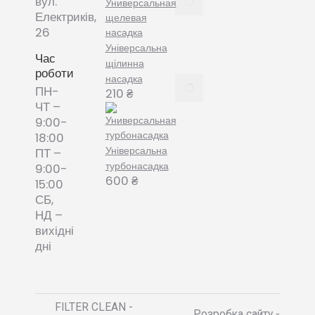
вул.
змінні
Електриків,
пилозбірники
26
December
Універсальна
8, 2021
Час
щілинна
роботи
насадка
Пилозбірник
ПН-
210
₴
багаторазовий
ЧТ –
або мішки-
9:00-
фільтри змінні
18:00
– що обрати?
Універсальна
ПТ –
December 8,
турбонасадка
9:00-
2021
600
₴
15:00
СБ,
НД –
вихідні
дні
FILTER CLEAN -
Розробка сайту -