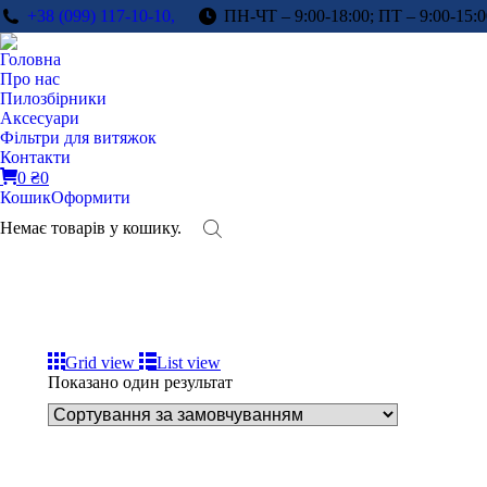
+38 (099) 117-10-10,
ПН-ЧТ – 9:00-18:00; ПТ – 9:00-15:0
Головна
Про нас
Пилозбірники
Аксесуари
Фільтри для витяжок
Контакти
0
₴
0
Кошик
Оформити
Немає товарів у кошику.
Grid view
List view
Показано один результат