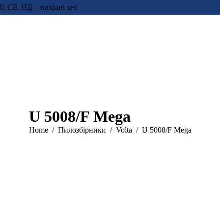
0; СБ, НД – вихідні дні
U 5008/F Mega
You are here:
Home
Пилозбірники
Volta
U 5008/F Mega