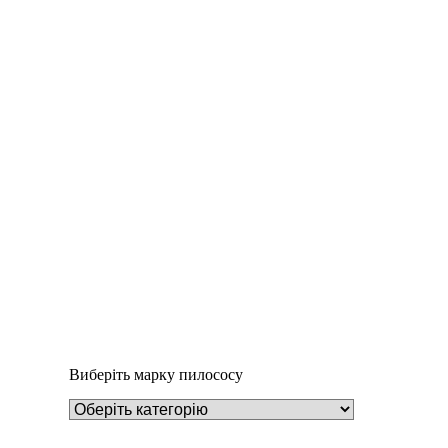
Деталі
Під замовлення
Пилозбірник A126
252
₴
Виберіть марку пилососу