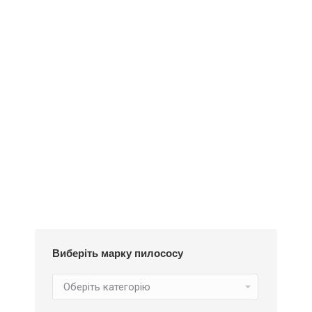
Деталі
Під замовлення
Пилозбірник А130
252
₴
Виберіть марку пилососу