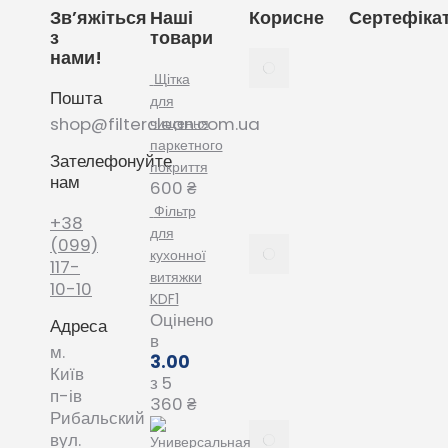
Зв’яжіться
Наші
Корисне
Сертефіка
з
товари
нами!
Як
вибрати
Щітка
Пошта
мішки
для
для
shop@filterclean.com.ua
чищення
пилососу
паркетного
Зателефонуйте
Karcher
покриття
нам
February
600
₴
4, 2022
Фільтр
+38
для
Як
(099)
кухонної
вибрати
117-
витяжки
мішки
10-10
KDF1
для
Оцінено
Адреса
пилососу
в
Phillips
м.
3.00
January
Київ
з 5
20, 2022
п-ів
360
₴
Рибальский
Все про
вул.