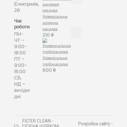
змінні
Електриків,
пилозбірники
26
December
Універсальна
8, 2021
Час
щілинна
роботи
насадка
Пилозбірник
ПН-
210
₴
багаторазовий
ЧТ –
або мішки-
9:00-
фільтри змінні
18:00
– що обрати?
Універсальна
ПТ –
December 8,
турбонасадка
9:00-
2021
600
₴
15:00
СБ,
НД –
вихідні
дні
FILTER CLEAN -
Розробка сайту -
ГІГІЄНА ШЛЯХОМ