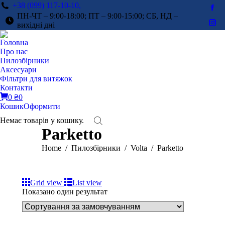
+38 (099) 117-10-10,
Fac
ПН-ЧТ – 9:00-18:00; ПТ – 9:00-15:00; СБ, НД –
pag
вихідні дні
Ins
ope
pag
Головна
in
ope
Про нас
ne
in
Пилозбірники
win
Аксесуари
ne
Фільтри для витяжок
win
Контакти
0
₴
0
Кошик
Оформити
Немає товарів у кошику.
Parketto
You are here:
Home
Пилозбірники
Volta
Parketto
Grid view
List view
Показано один результат