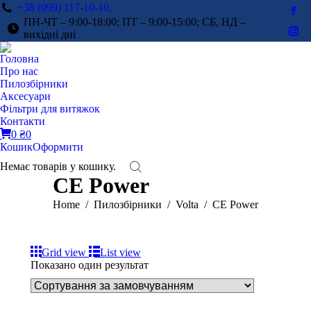
+38 (099) 117-10-10,
Fac
ПН-ЧТ – 9:00-18:00; ПТ – 9:00-15:00; СБ, НД –
pag
вихідні дні
Ins
ope
pag
Головна
in
ope
Про нас
ne
in
Пилозбірники
win
Аксесуари
ne
Фільтри для витяжок
win
Контакти
0
₴
0
Кошик
Оформити
Немає товарів у кошику.
CE Power
You are here:
Home
Пилозбірники
Volta
CE Power
Grid view
List view
Показано один результат