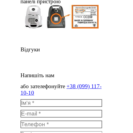
панелі пристрою
Відгуки
Напишіть нам
або зателефонуйте
+38 (099) 117-
Дет
Під
10-10
Пил
Ім'я *
234
E-mail *
Телефон *