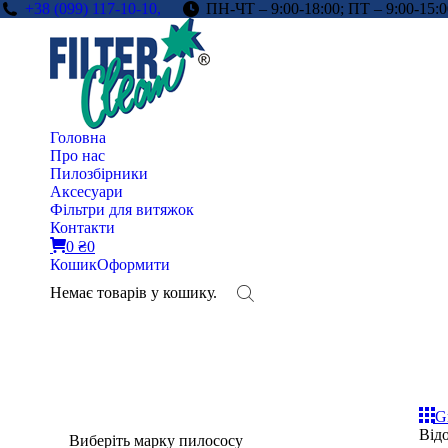
+38 (099) 117-10-10,
ПН-ЧТ – 9:00-18:00; ПТ – 9:00-15:0
Головна
Про нас
Пилозбірники
Аксесуари
Фільтри для витяжок
Контакти
0
₴
0
Кошик
Оформити
Немає товарів у кошику.
G
Відо
Виберіть марку пилососу