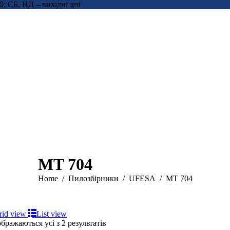
0; СБ, НД – вихідні дні
MT 704
You are here:
Home
Пилозбірники
UFESA
MT 704
rid view
List view
бражаються усі з 2 результатів