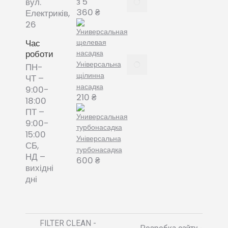
з 5
вул.
змінні
360
₴
Електриків,
пилозбірники
26
December
8, 2021
Час
роботи
Пилозбірник
Універсальна
ПН-
багаторазовий
щілинна
ЧТ –
або мішки-
насадка
9:00-
фільтри змінні
210
₴
18:00
– що обрати?
ПТ –
December 8,
9:00-
2021
15:00
Універсальна
СБ,
турбонасадка
НД –
600
₴
вихідні
дні
FILTER CLEAN -