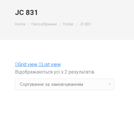
JC 831
You are here:
Home
Пилозбірники
Tristar
JC 831
Grid view
List view
Відображаються усі з 2 результатів