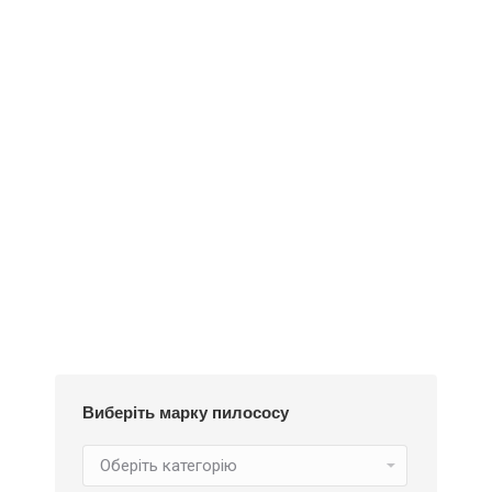
Додати у кошик
Пилозбірник Y18m
252
₴
Виберіть марку пилососу