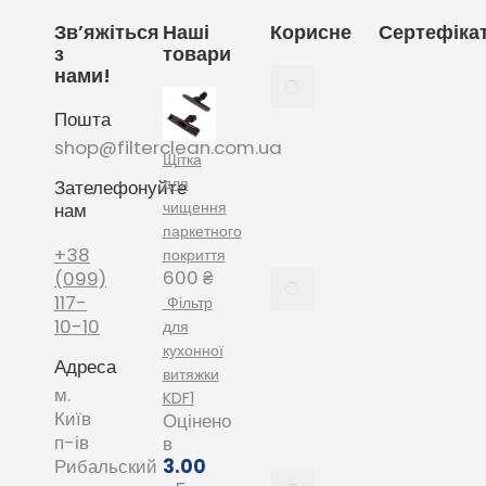
Зв’яжіться
Наші
Корисне
Сертефіка
з
товари
нами!
Як
вибрати
Пошта
мішки
для
shop@filterclean.com.ua
Щітка
пилососу
для
Зателефонуйте
Karcher
чищення
нам
February
паркетного
4, 2022
+38
покриття
600
₴
Як
(099)
вибрати
117-
Фільтр
мішки
10-10
для
для
кухонної
Адреса
пилососу
витяжки
Phillips
м.
KDF1
January
Київ
Оцінено
20, 2022
п-ів
в
3.00
Рибальский
Все про