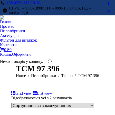
+38 (099) 117-10-10,
Fac
ПН-ЧТ – 9:00-18:00; ПТ – 9:00-15:00; СБ, НД –
pag
вихідні дні
Ins
ope
pag
Головна
in
ope
Про нас
ne
in
Пилозбірники
win
Аксесуари
ne
Фільтри для витяжок
win
Контакти
0
₴
0
Кошик
Оформити
Немає товарів у кошику.
TCM 97 396
You are here:
Home
Пилозбірники
Tchibo
TCM 97 396
Grid view
List view
Відображаються усі з 2 результатів