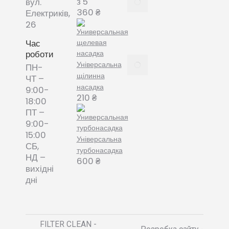
з 5
вул.
змінні
360
₴
Електриків,
пилозбірники
26
December
8, 2021
Час
роботи
Пилозбірник
Універсальна
ПН-
багаторазовий
щілинна
ЧТ –
або мішки-
насадка
9:00-
фільтри змінні
210
₴
18:00
– що обрати?
ПТ –
December 8,
9:00-
2021
15:00
Універсальна
СБ,
турбонасадка
НД –
600
₴
вихідні
дні
FILTER CLEAN -