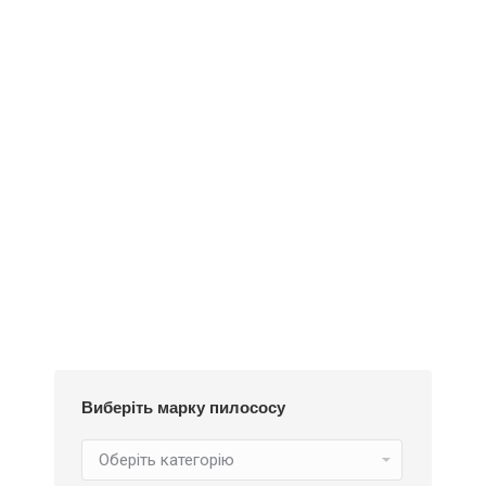
Додати у кошик
Пилозбірник Y18m
252
₴
Виберіть марку пилососу