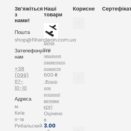
Зв’яжіться
Наші
Корисне
Сертефіка
з
товари
нами!
Як
вибрати
Пошта
мішки
для
shop@filterclean.com.ua
Щітка
пилососу
для
Зателефонуйте
Karcher
чищення
нам
February
паркетного
4, 2022
+38
покриття
600
₴
Як
(099)
вибрати
117-
Фільтр
мішки
10-10
для
для
кухонної
Адреса
пилососу
витяжки
Phillips
м.
KDF1
January
Київ
Оцінено
20, 2022
п-ів
в
3.00
Рибальский
Все про