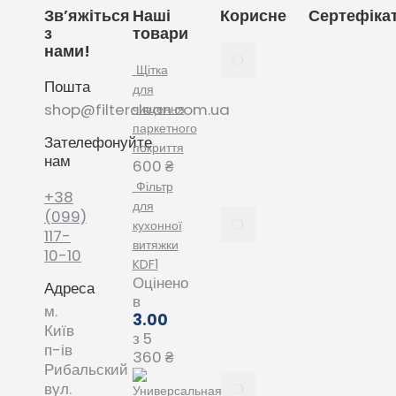
Зв’яжіться
Наші
Корисне
Сертефіка
з
товари
нами!
Як
вибрати
Щітка
Пошта
мішки
для
для
shop@filterclean.com.ua
чищення
пилососу
паркетного
Зателефонуйте
Karcher
покриття
нам
February
600
₴
4, 2022
Фільтр
+38
для
Як
(099)
кухонної
вибрати
117-
витяжки
мішки
10-10
KDF1
для
Оцінено
Адреса
пилососу
в
Phillips
м.
3.00
January
Київ
з 5
20, 2022
п-ів
360
₴
Рибальский
Все про
вул.