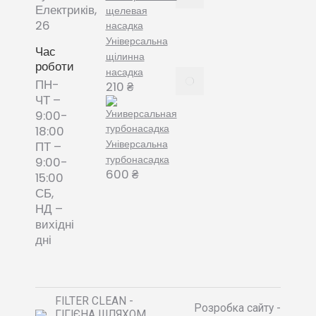
змінні
Електриків,
пилозбірники
26
December
Універсальна
8, 2021
Час
щілинна
роботи
насадка
Пилозбірник
ПН-
210
₴
багаторазовий
ЧТ –
або мішки-
9:00-
фільтри змінні
18:00
– що обрати?
Універсальна
ПТ –
December 8,
турбонасадка
9:00-
2021
600
₴
15:00
СБ,
НД –
вихідні
дні
FILTER CLEAN -
Розробка сайту -
ГІГІЄНА ШЛЯХОМ