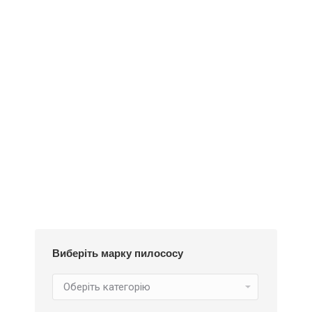
Деталі
Під замовлення
Пилозбірник A126
252
₴
Виберіть марку пилососу