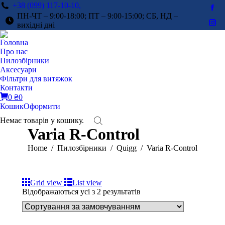
+38 (099) 117-10-10,
Fac
ПН-ЧТ – 9:00-18:00; ПТ – 9:00-15:00; СБ, НД –
pag
вихідні дні
Ins
ope
pag
Головна
in
ope
Про нас
ne
in
Пилозбірники
win
Аксесуари
ne
Фільтри для витяжок
win
Контакти
0
₴
0
Кошик
Оформити
Немає товарів у кошику.
Varia R-Control
You are here:
Home
Пилозбірники
Quigg
Varia R-Control
Grid view
List view
Відображаються усі з 2 результатів