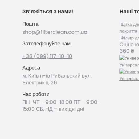
Зв’яжіться з нами!
Наші т
Пошта
Щітка дл
покриття
shop@filterclean.com.ua
Фільтр д
Зателефонуйте нам
Оцінено
360
₴
+38 (099) 117-10-10
Універса
Адреса
м. Київ п-ів Рибальский вул.
Універса
Електриків, 26
Час роботи
ПН-ЧТ – 9:00-18:00 ПТ – 9:00-
15:00 СБ, НД – вихідні дні