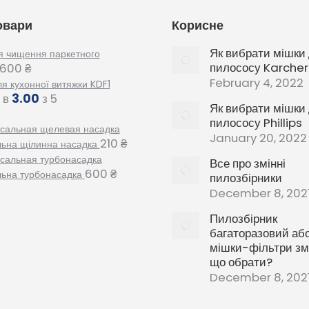
овари
Корисне
Як вибрати мішки
я чищення паркетного
пилососу Karcher
600
₴
February 4, 2022
ля кухонної витяжки KDF1
 в
3.00
з 5
Як вибрати мішки
пилососу Phillips
January 20, 2022
210
₴
льна щілинна насадка
Все про змінні
600
₴
льна турбонасадка
пилозбірники
December 8, 202
Пилозбірник
багаторазовий аб
мішки-фільтри змі
що обрати?
December 8, 202