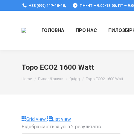
+38 (099) 117-10-10,
ПН-ЧТ – 9:00-18:00; ПТ – 9:0
ГОЛОВНА
ПРО НАС
ПИЛОЗБІР
Topo ECO2 1600 Watt
You are here:
Home
Пилозбірники
Quigg
Topo ECO2 1600 Watt
Grid view
List view
Відображаються усі з 2 результатів