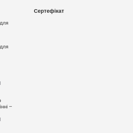
Сертефікат
 для
 для
1
о
нні –
1