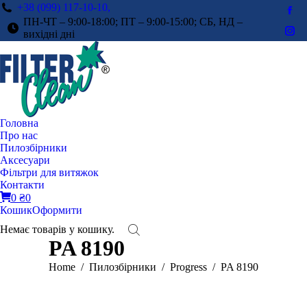
+38 (099) 117-10-10,
Fac
ПН-ЧТ – 9:00-18:00; ПТ – 9:00-15:00; СБ, НД –
pag
вихідні дні
Ins
ope
pag
in
ope
ne
in
win
ne
win
Головна
Про нас
Пилозбірники
Аксесуари
Фільтри для витяжок
Контакти
0
₴
0
Кошик
Оформити
Немає товарів у кошику.
PA 8190
You are here:
Home
Пилозбірники
Progress
PA 8190