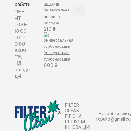
роботи
Пилозбірник
Універсальна
ПН-
багаторазовий
щілинна
ЧТ –
або мішки-
насадка
9:00-
фільтри змінні
210
₴
18:00
– що обрати?
ПТ –
December 8,
9:00-
2021
15:00
Універсальна
СБ,
турбонасадка
НД –
600
₴
вихідні
дні
FILTER
CLEAN -
Розробка сайту
ГІГІЄНА
fcbuko@gmail.c
ШЛЯХОМ
ІННОВАЦІЙ!