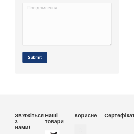
Повідомлення
Submit
Зв’яжіться
Наші
Корисне
Сертефіка
з
товари
нами!
Як
вибрати