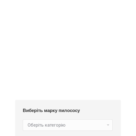
Деталі
Під замовлення
Пилозбірник A126
252
₴
Виберіть марку пилососу