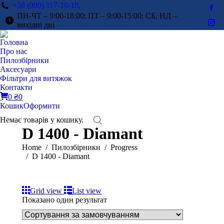
+38 (099) 117-10-10,
Fac
ПН-ЧТ – 9:00-18:00; ПТ – 9:00-15:00; СБ, НД –
pag
вихідні дні
Ins
ope
pag
Головна
in
ope
Про нас
ne
in
Пилозбірники
win
Аксесуари
ne
Фільтри для витяжок
win
Контакти
0
₴
0
Кошик
Оформити
Немає товарів у кошику.
D 1400 - Diamant
You are here:
Home
Пилозбірники
Progress
D 1400 - Diamant
Grid view
List view
Показано один результат