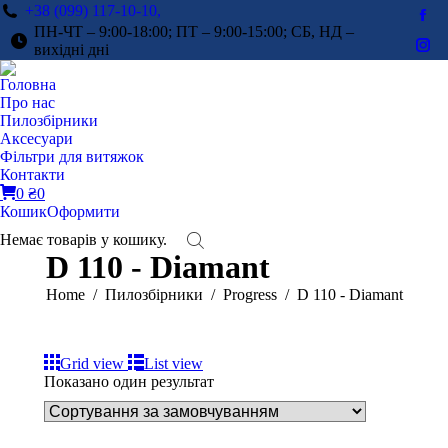
+38 (099) 117-10-10,
Fac
ПН-ЧТ – 9:00-18:00; ПТ – 9:00-15:00; СБ, НД –
pag
вихідні дні
Ins
ope
pag
Головна
in
ope
Про нас
ne
in
Пилозбірники
win
Аксесуари
ne
Фільтри для витяжок
win
Контакти
0
₴
0
Кошик
Оформити
Немає товарів у кошику.
D 110 - Diamant
You are here:
Home
Пилозбірники
Progress
D 110 - Diamant
Grid view
List view
Показано один результат