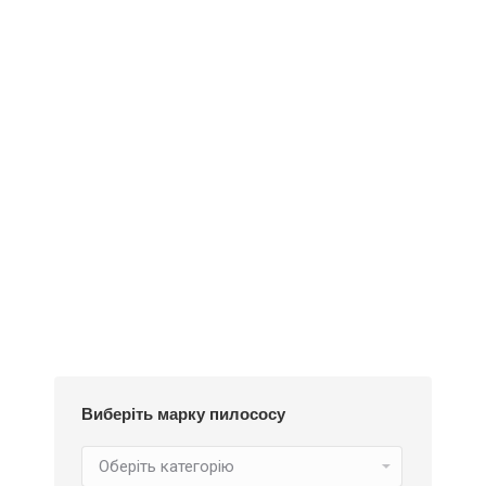
Деталі
Під замовлення
Пилозбірник EIO50m
234
₴
Виберіть марку пилососу