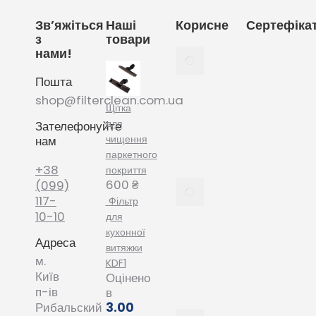
Зв’яжіться
Наші
Корисне
Сертефіка
з
товари
нами!
Як
вибрати
Пошта
мішки
для
shop@filterclean.com.ua
Щітка
пилососу
для
Зателефонуйте
Karcher
чищення
нам
February
паркетного
4, 2022
+38
покриття
600
₴
Як
(099)
вибрати
117-
Фільтр
мішки
10-10
для
для
кухонної
Адреса
пилососу
витяжки
Phillips
м.
KDF1
January
Київ
Оцінено
20, 2022
п-ів
в
3.00
Рибальский