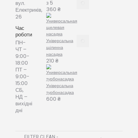
Все про
з 5
вул.
змінні
360
₴
Електриків,
пилозбірники
26
December
8, 2021
Час
роботи
Пилозбірник
Універсальна
ПН-
багаторазовий
щілинна
ЧТ –
або мішки-
насадка
9:00-
фільтри змінні
210
₴
18:00
– що обрати?
ПТ –
December 8,
9:00-
2021
15:00
Універсальна
СБ,
турбонасадка
НД –
600
₴
вихідні
дні
FILTER CLEAN -