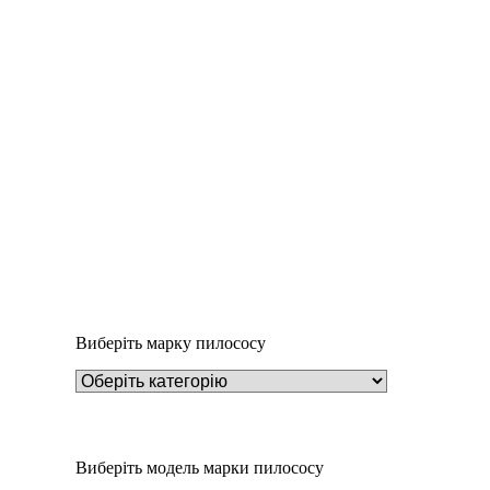
Деталі
Під замовлення
Пилозбірник EIO50m
234
₴
Виберіть марку пилососу
Виберіть модель марки пилососу