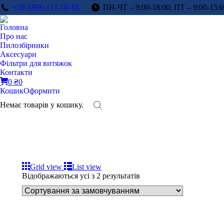
+38 (099) 117-10-10,
ПН-ЧТ – 9:00-18:00; ПТ – 9:00-15:0
Головна
Про нас
Пилозбірники
Аксесуари
Фільтри для витяжок
Контакти
0
₴
0
Кошик
Оформити
Немає товарів у кошику.
Grid view
List view
Відображаються усі з 2 результатів