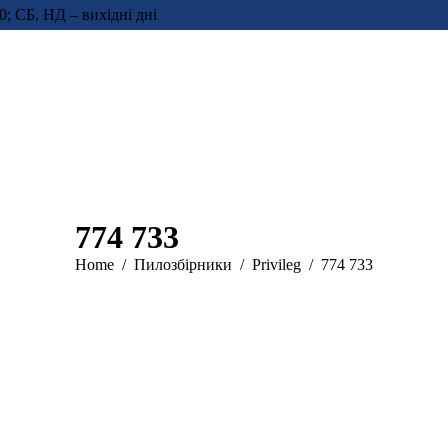
0; СБ, НД – вихідні дні
774 733
You are here:
Home
Пилозбірники
Privileg
774 733