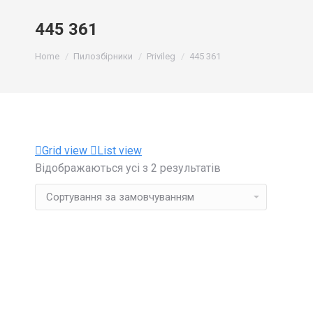
445 361
You are here:
Home
Пилозбірники
Privileg
445 361
Grid view
List view
Відображаються усі з 2 результатів