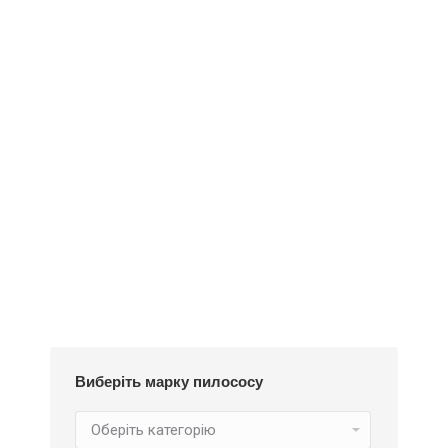
Деталі
Під замовлення
Пилозбірник EIO50m
234
₴
Виберіть марку пилососу