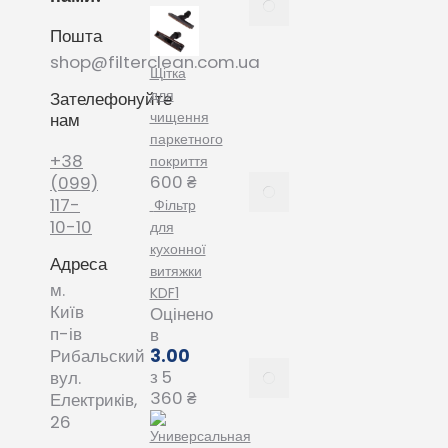
вибрати
Пошта
мішки
для
shop@filterclean.com.ua
Щітка
пилососу
для
Зателефонуйте
Karcher
чищення
нам
February
паркетного
4, 2022
+38
покриття
600
₴
Як
(099)
вибрати
117-
Фільтр
мішки
10-10
для
для
кухонної
Адреса
пилососу
витяжки
Phillips
м.
KDF1
January
Київ
Оцінено
20, 2022
п-ів
в
3.00
Рибальский
Все про
з 5
вул.
змінні
360
₴
Електриків,
пилозбірники
26
December