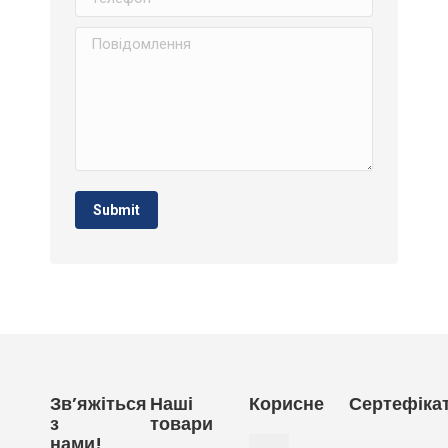
Повідомлення
Submit
Зв’яжіться
Наші
Корисне
Сертефіка
з
товари
нами!
Як