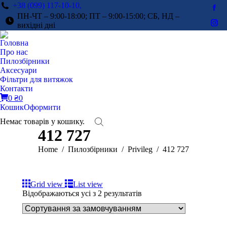
+38 (099) 117-10-10,
Fac
ПН-ЧТ – 9:00-18:00; ПТ – 9:00-15:00; СБ, НД –
pag
вихідні дні
Ins
ope
pag
Головна
in
ope
Про нас
ne
in
Пилозбірники
win
Аксесуари
ne
Фільтри для витяжок
win
Контакти
0
₴
0
Кошик
Оформити
Немає товарів у кошику.
412 727
You are here:
Home
Пилозбірники
Privileg
412 727
Grid view
List view
Відображаються усі з 2 результатів