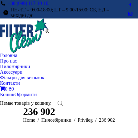
+38 (099) 117-10-10,
Fac
ПН-ЧТ – 9:00-18:00; ПТ – 9:00-15:00; СБ, НД –
pag
вихідні дні
Ins
ope
pag
in
ope
ne
in
win
ne
win
Головна
Про нас
Пилозбірники
Аксесуари
Фільтри для витяжок
Контакти
0
₴
0
Кошик
Оформити
Немає товарів у кошику.
236 902
You are here:
Home
Пилозбірники
Privileg
236 902