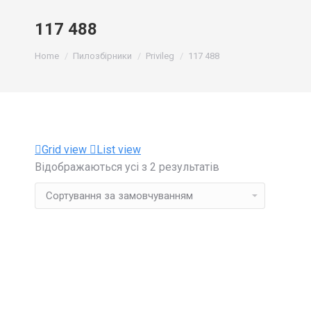
117 488
You are here:
Home
Пилозбірники
Privileg
117 488
Grid view
List view
Відображаються усі з 2 результатів