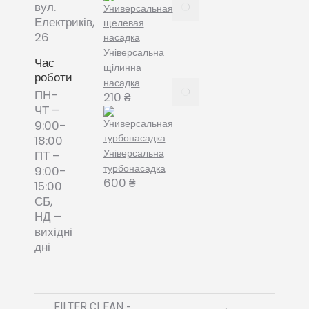
Все про
вул.
змінні
Електриків,
пилозбірники
26
December
Універсальна
8, 2021
Час
щілинна
роботи
насадка
Пилозбірник
ПН-
210
₴
багаторазовий
ЧТ –
або мішки-
9:00-
фільтри змінні
18:00
– що обрати?
Універсальна
ПТ –
December 8,
турбонасадка
9:00-
2021
600
₴
15:00
СБ,
НД –
вихідні
дні
FILTER CLEAN -