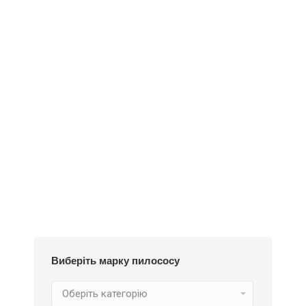
Деталі
Під замовлення
Пилозбірник EIO50m
234
₴
Виберіть марку пилососу