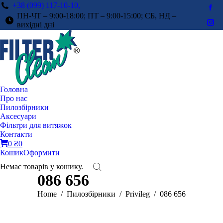
+38 (099) 117-10-10,
Fac
ПН-ЧТ – 9:00-18:00; ПТ – 9:00-15:00; СБ, НД –
pag
вихідні дні
Ins
ope
pag
in
ope
ne
in
win
ne
win
Головна
Про нас
Пилозбірники
Аксесуари
Фільтри для витяжок
Контакти
0
₴
0
Кошик
Оформити
Немає товарів у кошику.
086 656
You are here:
Home
Пилозбірники
Privileg
086 656