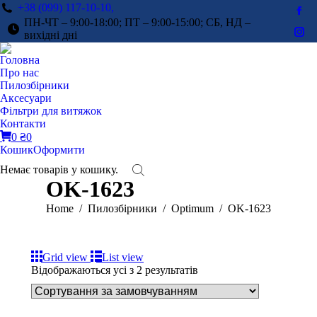
+38 (099) 117-10-10,
Fac
ПН-ЧТ – 9:00-18:00; ПТ – 9:00-15:00; СБ, НД –
pag
вихідні дні
Ins
ope
pag
Головна
in
ope
Про нас
ne
in
Пилозбірники
win
Аксесуари
ne
Фільтри для витяжок
win
Контакти
0
₴
0
Кошик
Оформити
Немає товарів у кошику.
OK-1623
You are here:
Home
Пилозбірники
Optimum
OK-1623
Grid view
List view
Відображаються усі з 2 результатів