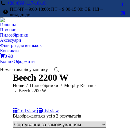
+38 (099) 117-10-10,
Fac
ПН-ЧТ – 9:00-18:00; ПТ – 9:00-15:00; СБ, НД –
pag
вихідні дні
Ins
ope
pag
Головна
in
ope
Про нас
ne
in
Пилозбірники
win
Аксесуари
ne
Фільтри для витяжок
win
Контакти
0
₴
0
Кошик
Оформити
Немає товарів у кошику.
Beech 2200 W
You are here:
Home
Пилозбірники
Morphy Richards
Beech 2200 W
Grid view
List view
Відображаються усі з 2 результатів