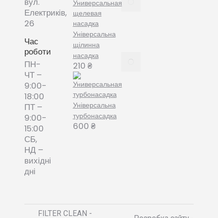
вул.
змінні
Електриків,
пилозбірники
26
December
Універсальна
8, 2021
Час
щілинна
роботи
насадка
Пилозбірник
ПН-
210
₴
багаторазовий
ЧТ –
або мішки-
9:00-
фільтри змінні
18:00
– що обрати?
Універсальна
ПТ –
December 8,
турбонасадка
9:00-
2021
600
₴
15:00
СБ,
НД –
вихідні
дні
FILTER CLEAN -