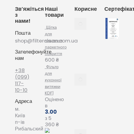
Зв’яжіться
Наші
Корисне
Сертефіка
з
товари
нами!
Як
вибрати
Щітка
Пошта
мішки
для
для
shop@filterclean.com.ua
чищення
пилососу
паркетного
Зателефонуйте
Karcher
покриття
нам
February
600
₴
4, 2022
Фільтр
+38
для
Як
(099)
кухонної
вибрати
117-
витяжки
мішки
10-10
KDF1
для
Оцінено
Адреса
пилососу
в
Phillips
м.
3.00
January
Київ
з 5
20, 2022
п-ів
360
₴
Рибальский
Все про