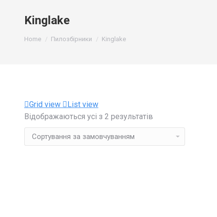
Kinglake
You are here:
Home
Пилозбірники
Kinglake
Grid view
List view
Відображаються усі з 2 результатів