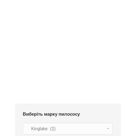
Додати у кошик
Пилозбірник Y18m
252
₴
Виберіть марку пилососу