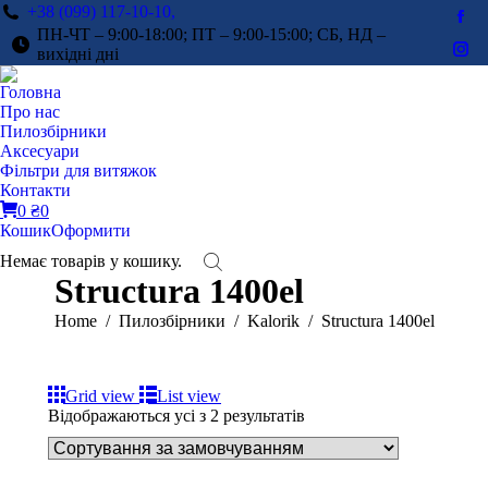
+38 (099) 117-10-10,
Fac
ПН-ЧТ – 9:00-18:00; ПТ – 9:00-15:00; СБ, НД –
pag
вихідні дні
Ins
ope
pag
Головна
in
ope
Про нас
ne
in
Пилозбірники
win
Аксесуари
ne
Фільтри для витяжок
win
Контакти
0
₴
0
Кошик
Оформити
Немає товарів у кошику.
Structura 1400el
You are here:
Home
Пилозбірники
Kalorik
Structura 1400el
Grid view
List view
Відображаються усі з 2 результатів