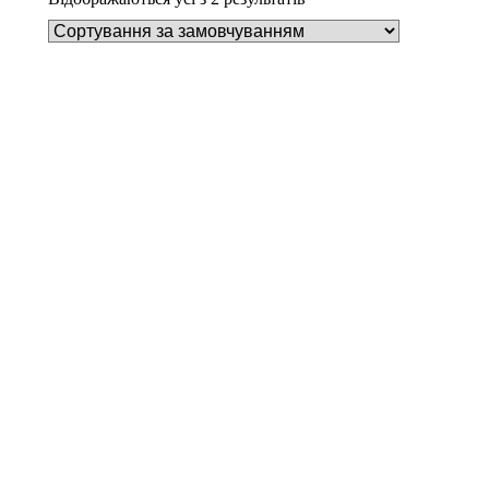
Деталі
Під замовлення
Пилозбірник EIO50
234
₴