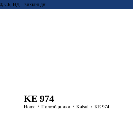
0; СБ, НД – вихідні дні
KE 974
You are here:
Home
Пилозбірники
Kaisui
KE 974