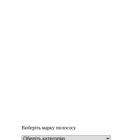
Деталі
Під замовлення
Пилозбірник EIO50m
234
₴
Виберіть марку пилососу