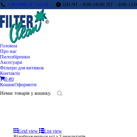
+38 (099) 117-10-10,
ПН-ЧТ – 9:00-18:00; ПТ – 9:00-15:0
Головна
Про нас
Пилозбірники
Аксесуари
Фільтри для витяжок
Контакти
0
₴
0
Кошик
Оформити
Немає товарів у кошику.
Grid view
List view
Відображаються усі з 2 результатів