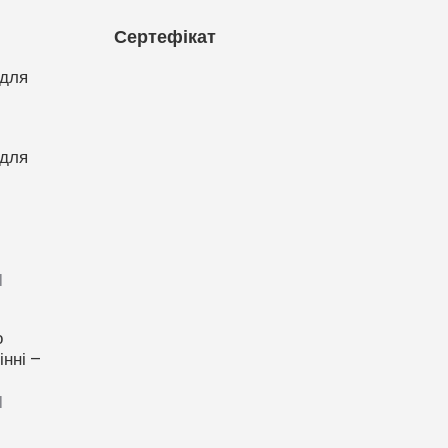
Сертефікат
 для
 для
1
о
нні –
1