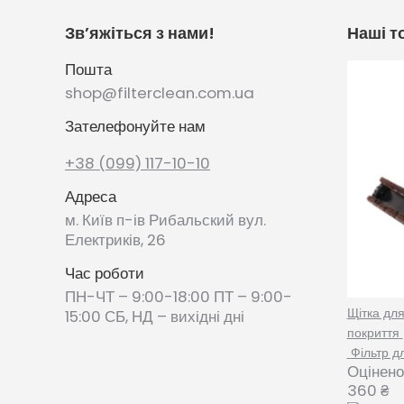
Зв’яжіться з нами!
Наші т
Пошта
shop@filterclean.com.ua
Зателефонуйте нам
+38 (099) 117-10-10
Адреса
м. Київ п-ів Рибальский вул.
Електриків, 26
Час роботи
ПН-ЧТ – 9:00-18:00 ПТ – 9:00-
Щітка дл
15:00 СБ, НД – вихідні дні
покриття
Фільтр д
Оцінено
360
₴