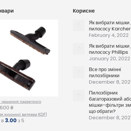
овари
Корисне
Як вибрати мішки
пилососу Karcher
February 4, 2022
Як вибрати мішки
пилососу Phillips
January 20, 2022
Все про змінні
пилозбірники
December 8, 202
Пилозбірник
багаторазовий аб
я чищення паркетного
мішки-фільтри змі
600
₴
що обрати?
ля кухонної витяжки KDF1
December 8, 202
 в
3.00
з 5