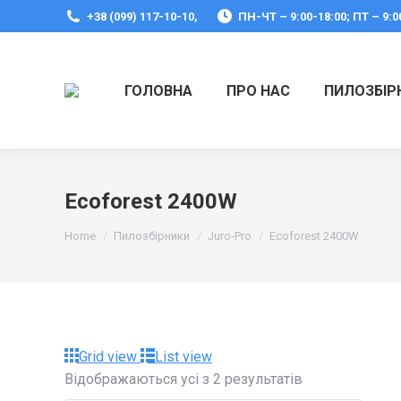
+38 (099) 117-10-10,
ПН-ЧТ – 9:00-18:00; ПТ – 9:0
ГОЛОВНА
ПРО НАС
ПИЛОЗБІР
Ecoforest 2400W
You are here:
Home
Пилозбірники
Juro-Pro
Ecoforest 2400W
Grid view
List view
Відображаються усі з 2 результатів